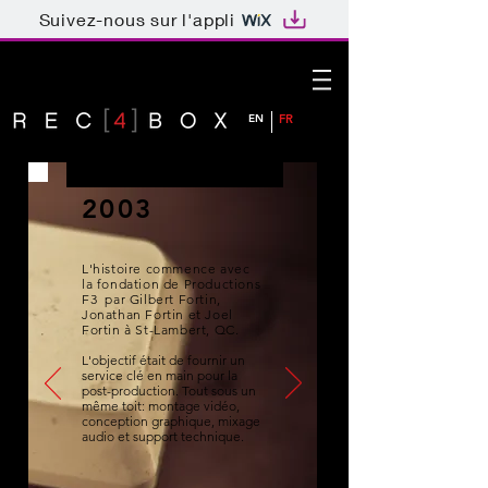
Suivez-nous sur l'appli
EN
FR
2003
L'histoire commence avec
la fondation de Productions
F3 par Gilbert Fortin,
Jonathan Fortin et Joel
Fortin à St-Lambert, QC.
L'objectif était de fournir un
service clé en main pour la
post-production. Tout sous un
même toit: montage vidéo,
conception graphique, mixage
audio et support technique.